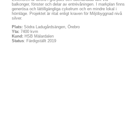
balkonger, fönster och delar av entrévåningen. I markplan finns
generösa och lättillgängliga cykelrum och en mindre lokal i
hörnläge. Projektet är ritat enligt kraven för Miljöbyggnad nivå
silver.
Plats:
Södra Ladugårdsängen, Örebro
Yta:
7400 kvm
Kund:
HSB Mälardalen
Status
: Färdigställt 2019