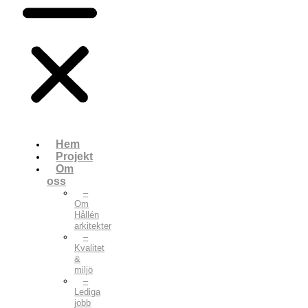
Hem
Projekt
Om
oss
–
Om
Hållén
arkitekter
–
Kvalitet
&
miljö
–
Lediga
jobb