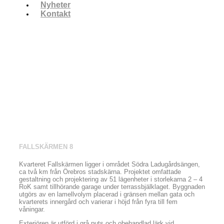
Nyheter
Kontakt
FALLSKÄRMEN 8
Kvarteret Fallskärmen ligger i området Södra Ladugårdsängen,
ca två km från Örebros stadskärna. Projektet omfattade
gestaltning och projektering av 51 lägenheter i storlekarna 2 – 4
RoK samt tillhörande garage under terrassbjälklaget. Byggnaden
utgörs av en lamellvolym placerad i gränsen mellan gata och
kvarterets innergård och varierar i höjd från fyra till fem
våningar.
Exteriören är utförd i grå puts och obehandlad lärk vid