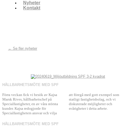
Nyheter
Kontakt
← Se fler nyheter
HÅLLBARHETSMÖTE MED SPF
Förra veckan fick vi besök av Kajsa
att föregå med gott exempel som
Marsk Rives, hållbarhetschef på
statligt fastighetsbolag, och vi
Specialfastigheter, en av våra största
diskuterade möjligheter och
kunder. Kajsa redogjorde för
svårigheter i detta arbete.
Specialfastigheters ansvar och vilja
HÅLLBARHETSMÖTE MED SPF