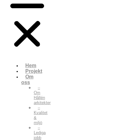
Hem
Projekt
Om
oss
–
Om
Hållén
arkitekter
–
Kvalitet
&
miljö
–
Lediga
jobb